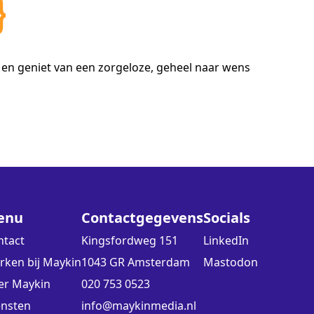
 en geniet van een zorgeloze, geheel naar wens
enu
Contactgegevens
Socials
ntact
Kingsfordweg 151
LinkedIn
rken bij Maykin
1043 GR Amsterdam
Mastodon
er Maykin
020 753 0523
ensten
info@maykinmedia.nl