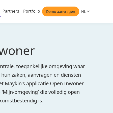
Partners
Portfolio
Demo aanvragen
NL
Nederlands
nwoner
ntrale, toegankelijke omgeving waar
 hun zaken, aanvragen en diensten
t Maykin’s applicatie Open Inwoner
 ‘Mijn-omgeving’ die volledig open
ekomstbestendig is.