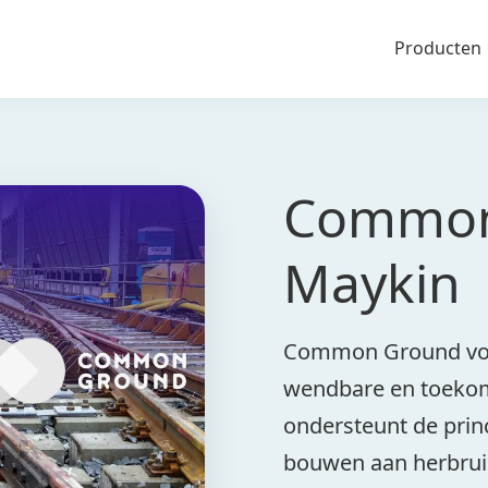
Producten
Common
Maykin
Common Ground vor
wendbare en toekoms
ondersteunt de pri
bouwen aan herbrui