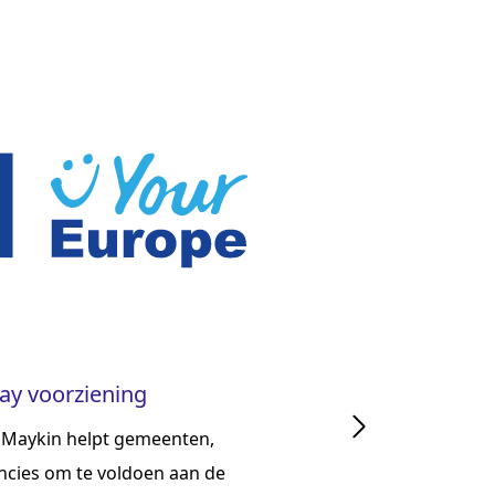
Project
way voorziening
Anne Fran
 Maykin helpt gemeenten,
Sinds 2017 b
ncies om te voldoen aan de
Anne Frank Hu