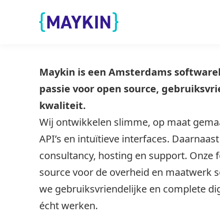
Naar de inhoud springen
Naar de footer springen
MAYKIN
Maykin is een Amsterdams softwareb
passie voor open source, gebruiksvri
kwaliteit.
Wij ontwikkelen slimme, op maat gemaa
API’s en intuïtieve interfaces. Daarnaas
consultancy, hosting en support. Onze f
source voor de overheid en maatwerk s
we gebruiksvriendelijke en complete dig
écht werken.