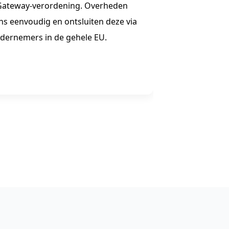
 Gateway-verordening. Overheden
én educatief
 eenvoudig en ontsluiten deze via
dernemers in de gehele EU.
Lees meer