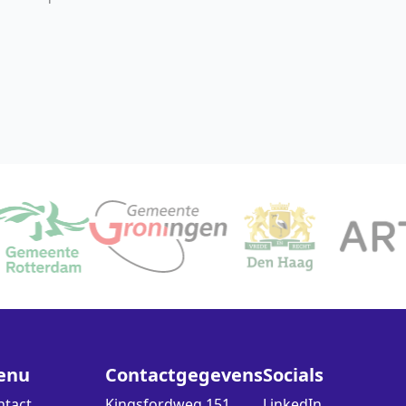
enu
Contactgegevens
Socials
ntact
Kingsfordweg 151
LinkedIn