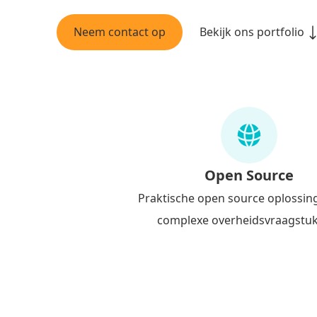
Neem contact op
Bekijk ons portfolio
ZE DOELEN
Open Source
Praktische open source oplossin
complexe overheidsvraagstu