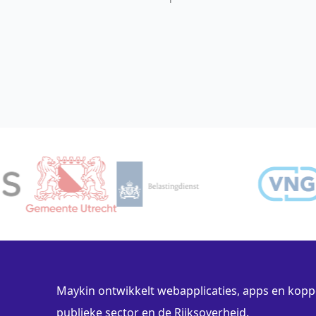
Maykin ontwikkelt webapplicaties, apps en koppe
publieke sector en de Rijksoverheid.