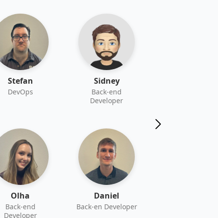
Stefan
Sidney
Jiro
DevOps
Back-end
Front-end
Developer
Developer
Olha
Daniel
Chris
Back-end
Back-en Developer
Back-end
Developer
Developer