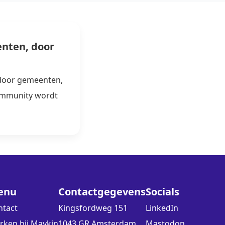
nten, door
 door gemeenten,
ommunity wordt
enu
Contactgegevens
Socials
ntact
Kingsfordweg 151
LinkedIn
rken bij Maykin
1043 GR Amsterdam
Mastodon