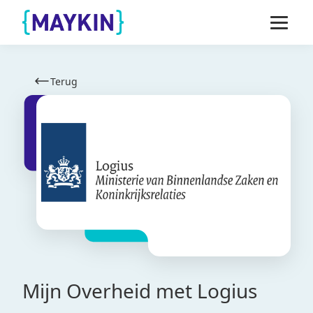
Naar de inhoud springen
Naar de footer springen
Terug
Mijn Overheid met Logius