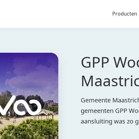
Producten
GPP Woo
Maastri
Gemeente Maastricht
gemeenten GPP Woo. 
aansluiting was zo g