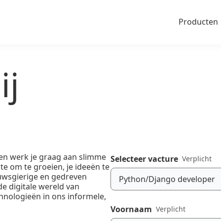
Producten
ij
n en werk je graag aan slimme
Selecteer vacture
Verplicht
mte om te groeien, je ideeën te
euwsgierige en gedreven
Python/Django developer
e digitale wereld van
nologieën in ons informele,
Voornaam
Verplicht