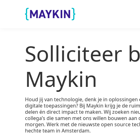
Naar de inhoud springen
Naar de footer springen
Solliciteer b
Maykin
Houd jij van technologie, denk je in oplossinge
digitale toepassingen? Bij Maykin krijg je de rui
delen én direct impact te maken. Wij zoeken ni
collega’s die samen met ons willen bouwen aan d
morgen. Werk met de nieuwste open source tech
hechte team in Amsterdam.