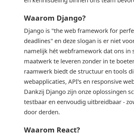
en kennisdeling binnen ons team bevor
Waarom Django?
Django is "the web framework for perfe
deadlines" en deze slogan is er niet voor
namelijk hét webframework dat ons in st
maatwerk te leveren zonder in te boeten
raamwerk biedt de structuur en tools di
webapplicaties, API’s en responsive we
Dankzij Django zijn onze oplossingen s
testbaar en eenvoudig uitbreidbaar - zo
door derden.
Waarom React?