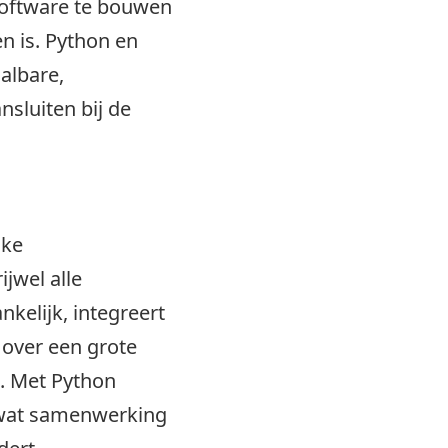
oftware te bouwen
en is. Python en
albare,
sluiten bij de
jke
jwel alle
kelijk, integreert
over een grote
. Met Python
, wat samenwerking