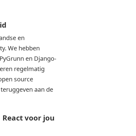
id
landse en
ty. We hebben
 PyGrunn en Django-
eren regelmatig
open source
e teruggeven aan de
 React voor jou