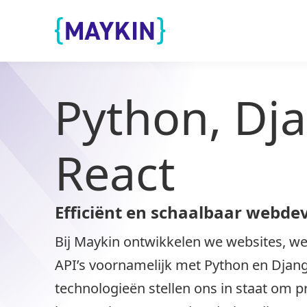
Naar de inhoud springen
Naar de footer springen
Python, Dj
React
Efficiënt en schaalbaar webd
Bij Maykin ontwikkelen we websites, we
API’s voornamelijk met Python en Djan
technologieën stellen ons in staat om p