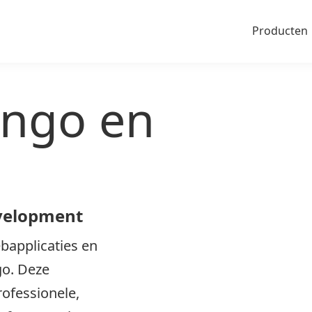
Producten
ango en
evelopment
bapplicaties en
go. Deze
rofessionele,