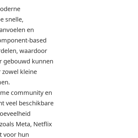
moderne
e snelle,
aanvoelen en
 component-based
rdelen, waardoor
ller gebouwd kunnen
 zowel kleine
men.
orme community en
t veel beschikbare
hoeveelheid
zoals Meta, Netflix
t voor hun