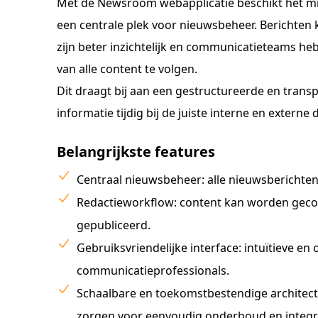
Met de Newsroom webapplicatie beschikt het min
een centrale plek voor nieuwsbeheer. Berichten
zijn beter inzichtelijk en communicatieteams he
van alle content te volgen.
Dit draagt bij aan een gestructureerde en tran
informatie tijdig bij de juiste interne en extern
Belangrijkste features
Centraal nieuwsbeheer: alle nieuwsberichte
Redactieworkflow: content kan worden geco
gepubliceerd.
Gebruiksvriendelijke interface: intuïtieve en
communicatieprofessionals.
Schaalbare en toekomstbestendige architec
zorgen voor eenvoudig onderhoud en integr