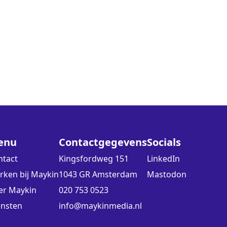
enu
Contactgegevens
Socials
ntact
Kingsfordweg 151
LinkedIn
rken bij Maykin
1043 GR Amsterdam
Mastodon
er Maykin
020 753 0523
ensten
info@maykinmedia.nl