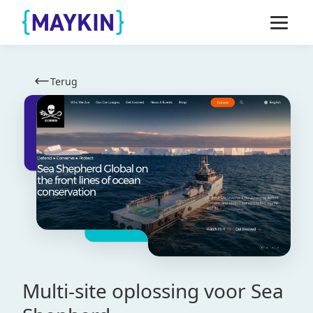
Naar de inhoud springen
Naar de footer springen
Terug
Multi-site oplossing voor Sea