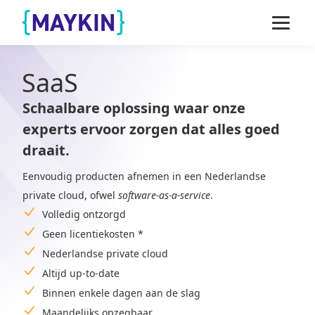
Naar de inhoud springen
Naar de footer springen
SaaS
Schaalbare oplossing waar onze
experts ervoor zorgen dat alles goed
draait.
Eenvoudig producten afnemen in een Nederlandse
private cloud, ofwel
software-as-a-service
.
Volledig ontzorgd
Geen licentiekosten *
Nederlandse private cloud
Altijd up-to-date
Binnen enkele dagen aan de slag
Maandelijks opzegbaar